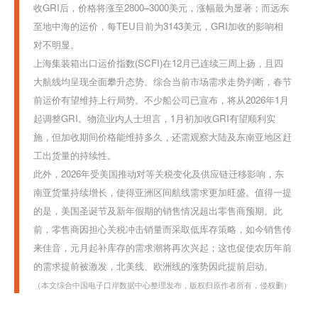
收GRI后，价格将涨至2800–3000美元，涨幅最为显著；
而远东
至地中海的运价，每TEU目前为3143美元，GRI加收的影响相
对不明显。
上海集装箱出口运价指数(SCFI)在12月已连续三周上扬，且四
大航线均呈现全面攀升态势。综合当前市场需求走势判断，春节
前运价有望维持上行局势。不少船公司已宣布，将从2026年1月
起调整GRI。
物流业内人士坦言，1月初加收GRI有望顺利实
施，但加收期间价格能维持多久，还需观察大陆及东南亚地区赶
工出货量的持续性。
此外，2026年受美国推动对等关税变化及供应链迁移影响，东
南亚货量持续增长，使得亚洲区间航线需求更加旺盛。
值得一提
的是，美国圣诞节及新年假期的销售情况超出零售商预期。此
前，零售商因担心关税冲击销量而采取低库存策略，如今销售传
来佳音，元月起补库存的需求潮将再次兴起；这也促使农历年前
的需求提前被激发，北美线、欧洲线的涨势因此提前启动。
（本文综合中国电子口岸数据中心整理发布，版权归原作者所有，侵权删）