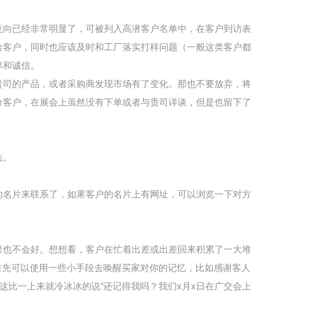
意向已经非常明显了，可被列入高潜客户名单中，在客户到访表
给客户，同时也应该及时和工厂落实打样问题（一般这类客户都
率和诚信。
贵司的产品，或者采购商发现市场有了变化。
那也不要放弃，将
分客户，在展会上虽然没有下单或者与贵司详谈，但是也留下了
法。
的名片来联系了，如果客户的名片上有网址，可以浏览一下对方
果也不会好。想想看，客户在忙着出差或出差回来积累了一大堆
首先可以使用一些小手段去唤醒买家对你的记忆，比如感谢客人
话。这比一上来就冷冰冰的说“还记得我吗？我们x月x日在广交会上