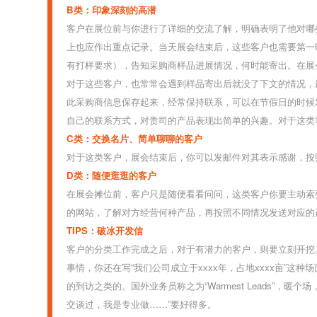
B类：印象深刻的高潜
客户在展位前与你进行了详细的交流了解，明确表明了他对哪
上也应作出重点记录。
当天展会结束后，这些客户也需要第一
有打样要求），告知采购商样品进展情况，何时能寄出。在展
对于这些客户，也常常会遇到样品寄出后就没了下文的情况，
此采购商信息保存起来，经常保持联系，可以在节假日的时候
自己的联系方式，对贵司的产品表现出简单的兴趣。对于这类
C类：交换名片、简单聊聊的客户
对于这类客户，展会结束后，你可以发邮件对其表示感谢，按
D类：随便逛逛的客户
在展会摊位前，客户只是随便看看问问，这类客户你要主动索
的网站，了解对方经营何种产品，再按照不同情况发送对应的
TIPS：破冰开发信
客户的分类工作完成之后，对于有潜力的客户，则要立刻开挖
事情，你还在写“我们公司成立于xxxx年，占地xxxx亩”这
的到访之类的。国外业务员称之为“Warmest Leads
交谈过，我是专业做……”要好得多。