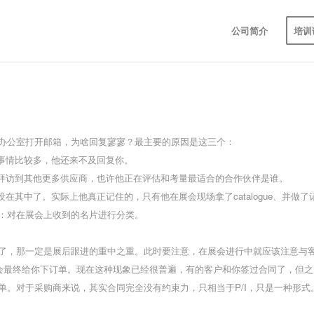
公司简介
培训
办公室打开邮箱，为啥回复寥寥？
最主要的原因是这三个：
的事情比较多，他还来不及回复你。
间拜访到其他更多供应商，也许他正在评估和考量最适合的合作伙伴是谁。
在其中了。实际上他真正记住的，只有他在展会现场拿了catalogue、并做
：对在展会上收到的名片进行分类。
了，那一定是展后跟进的重中之重。此时要注意，在展会进行中就应该注意与
会最终给你下订单。现在这种现象已经很普遍，有的客户和你签过合同了，但之
单。
对于采购商来说，其实合同完全没有约束力，只相当于P/I，只是一种形