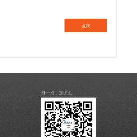
点我
扫一扫，加关注