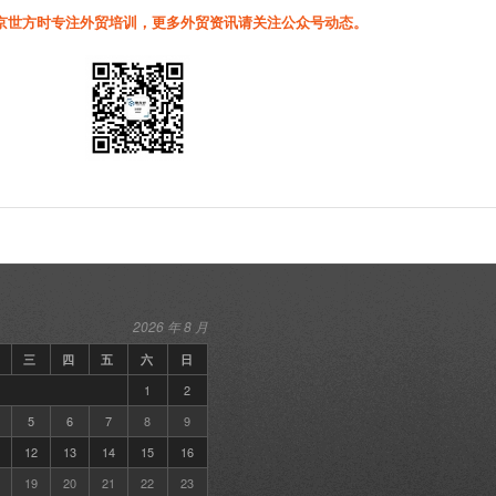
京世方时专注外贸培训，更多外贸资讯请关注公众号动态。
2026 年 8 月
三
四
五
六
日
1
2
5
6
7
8
9
12
13
14
15
16
19
20
21
22
23