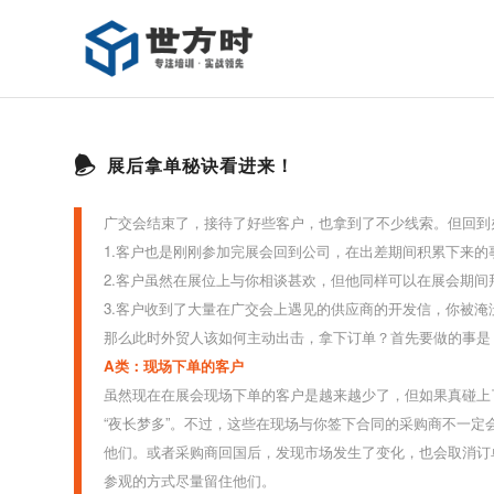
展后拿单秘诀看进来！
广交会结束了，接待了好些客户，也拿到了不少线索。但回到
1.客户也是刚刚参加完展会回到公司，在出差期间积累下来
2.客户虽然在展位上与你相谈甚欢，但他同样可以在展会期
3.客户收到了大量在广交会上遇见的供应商的开发信，你被淹没
那么此时外贸人该如何主动出击，拿下订单？
首先要做的事是
A类：现场下单的客户
虽然现在在展会现场下单的客户是越来越少了，但如果真碰上
“夜长梦多”。
不过，这些在现场与你签下合同的采购商不一定
他们。或者采购商回国后，发现市场发生了变化，也会取消订
参观的方式尽量留住他们。