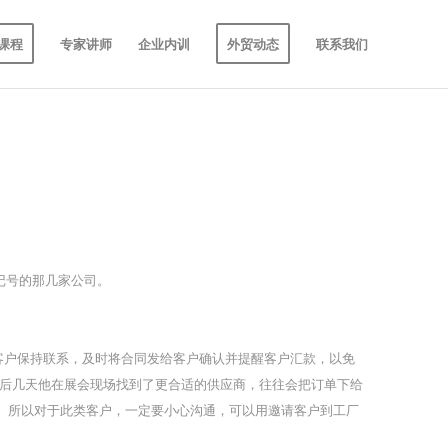
课程
专家讲师
企业内训
外贸动态
联系我们
了记号的那几家公司。
客户保持联系，及时将合同发给客户确认并提醒客户汇款，以免
后几天他在展会现场找到了更合适的供应商，往往会把订单下给
式。所以对于此类客户，一定要小心沟通，可以用邀请客户到工厂