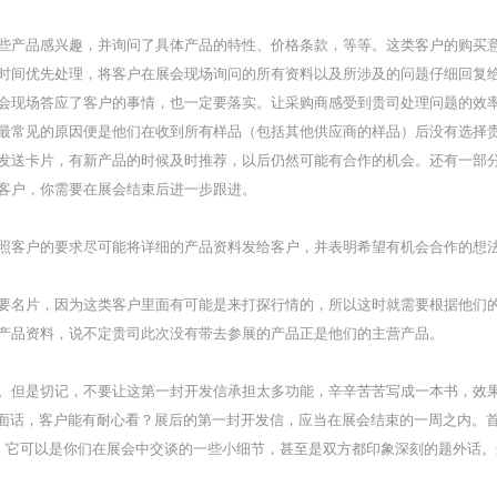
些产品感兴趣，并询问了具体产品的特性、价格条款，等等。这类客户的购买
时间优先处理，将客户在展会现场询问的所有资料以及所涉及的问题仔细回复
会现场答应了客户的事情，也一定要落实。让采购商感受到贵司处理问题的效
最常见的原因便是他们在收到所有样品（包括其他供应商的样品）后没有选择
发送卡片，有新产品的时候及时推荐，以后仍然可能有合作的机会。
还有一部
客户，你需要在展会结束后进一步跟进。
照客户的要求尽可能将详细的产品资料发给客户，并表明希望有机会合作的想
要名片，因为这类客户里面有可能是来打探行情的，所以这时就需要根据他们
产品资料，说不定贵司此次没有带去参展的产品正是他们的主营产品。
。
但是切记，不要让这第一封开发信承担太多功能，辛辛苦苦写成一本书，效
种场面话，客户能有耐心看？
展后的第一封开发信，应当在展会结束的一周之内。
”，暖个场，它可以是你们在展会中交谈的一些小细节，甚至是双方都印象深刻的题外