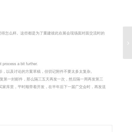
过得怎么样。这些都是为了重建彼此在展会现场面对面交流时的
干
业
 process a bit further.
影，以及讨论的方案草稿，但切记附件不要太多太复杂。
回复第一封邮件，那么隔三五天再发一次，然后隔一周再发第三
买家库里，平时顺带着开发，在半年后下一届广交会时，再发送