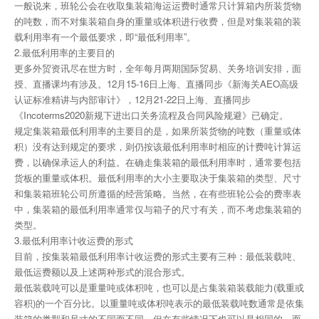
一般说来，班轮公会在收取集装箱海运运费时通常只计算箱内所装货物
的吨数，而不对集装箱自身的重量或体积进行收费，但是对集装箱的装
载利用率有一个最低要求，即“最低利用率”。
2.最低利用率的主要目的
更多外贸资讯尽在世方时，全年每月两期国际贸易、关务培训安排，面
授、直播课均有涉及。12月15-16日上海、直播同步《新海关AEO高级
认证标准精讲与内部审计》，12月21-22日上海、直播同步
《Incoterms2020新规下进出口关务流程及合同风险规避》已确定。
规定集装箱最低利用率的主要目的是，如果所装货物的吨数（重量或体
积）没有达到规定的要求，则仍按该最低利用率时相应的计费吨计算运
费，以确保承运人的利益。在确走集装箱的最低利用率时，通常要包括
货板的重量或体积。最低利用率的大小主要取决于集装箱的类型、尺寸
和集装箱班轮公司所遵循的经营策略。当然，在有些班轮公会的费率表
中，集装箱的最低利用率通常仅与箱子的尺寸有关，而不考虑集装箱的
类型。
3.最低利用率计收运费的形式
目前，按集装箱最低利用率计收运费的形式主要有三种：最低装载吨、
最低运费额以及上述两种形式的混合形式。
最低装载吨可以是重量吨或体积吨，也可以是占集装箱装载能力(载重或
容积)的一个百分比。以重量吨或体积吨表示的最低装载吨数通常是依集
装箱的类型和尺寸的不同而不同，但在有些情况下也可以是相同的。而