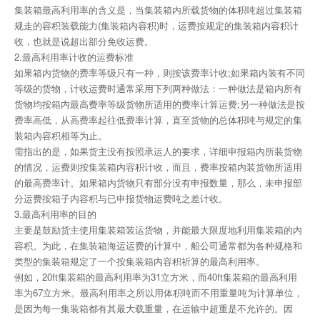
集装箱最高利用率的含义是，当集装箱内所载货物的体积吨超过集装箱
规走的容积装载能力(集装箱内容积)时，运费按规定的集装箱内容积计
收，也就是说超出部分免收运费。
2.最高利用率计收的运费标准
如果箱内货物的费率等级只有一种，则按该费率计收;如果箱内装有不同
等级的货物，计收运费时通常采用下列两种做法：一种做法是箱内所有
货物均按箱内最高费率等级货物所适用的费率计算运费;另一种做法是按
费率高低，从高费率起往低费率计算，直至货物的总体积吨与规定的集
装箱内容积相等为止。
需指出的是，如果货主没有按照承运人的要求，详细申报箱内所装货物
的情况，运费则按集装箱内容积计收，而且，费率按箱内装货物所适用
的最高费率计。如果箱内货物只有部分没有申报数量，那么，未申报部
分运费按箱子内容积与已申报货物运费吨之差计收。
3.最高利用率的目的
主要是鼓励货主使用集装箱装运货物，并能最大限度地利用集装箱的内
容积。为此，在集装箱海运运费的计算中，船公司通常都为各种规格和
类型的集装箱规定了一个按集装箱内容积祈算的最高利用率。
例如，20ft集装箱的最高利用率为31立方米，而40ft集装箱的最高利用
率为67立方米。最高利用率之所以用体积吨而不用重量吨为计算单位，
是因为每一集装箱都有其最大载重量，在运输中超重是不允许的。因