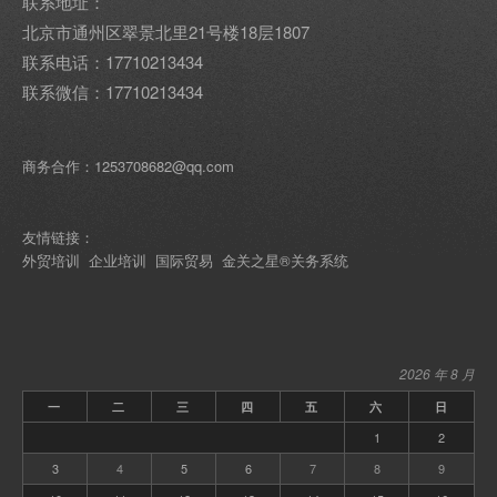
联系地址：
北京市通州区翠景北里21号楼18层1807
联系电话：17710213434
联系微信：17710213434
商务合作：1253708682@qq.com
友情链接：
外贸培训
企业培训
国际贸易
金关之星®关务系统
2026 年 8 月
一
二
三
四
五
六
日
1
2
3
4
5
6
7
8
9