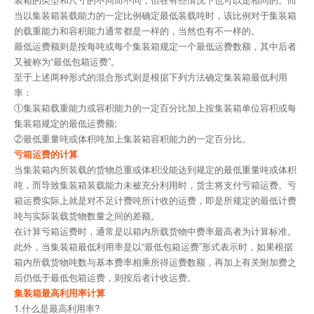
当以集装箱装载能力的一定比例确定最低装载吨时，该比例对于集装箱
的载重能力和容积能力通常都是一样的，当然也有不一样的。
最低运费额则是按每吨或每个集装箱规定一个最低运费数额，其中后者
又被称为“最低包箱运费”。
至于上述两种形式的混合形式则是根据下列方法确定集装箱最低利用
率：
①集装箱载重能力或容积能力的一定百分比加上按集装箱单位容积或每
集装箱规定的最低运费额;
②最低重量吨或体积吨加上集装箱容积能力的一定百分比。
亏箱运费的计算
当集装箱内所装载的货物总重或体积没能达到规定的最低重量吨或体积
吨，而导致集装箱装载能力未被充分利用时，货主将支付亏箱运费。亏
箱运费实际上就是对不足计费吨所计收的运费，即是所规定的最低计费
吨与实际装载货物数量之间的差额。
在计算亏箱运费时，通常是以箱内所载货物中费率最高者为计算标准。
此外，当集装箱最低利用率是以“最低包箱运费”形式表示时，如果根据
箱内所载货物吨数与基本费率相乘所得运费数额，再加上有关附加费之
后仍低于最低包箱运费，则按后者计收运费。
集装箱最高利用率计算
1.什么是最高利用率?