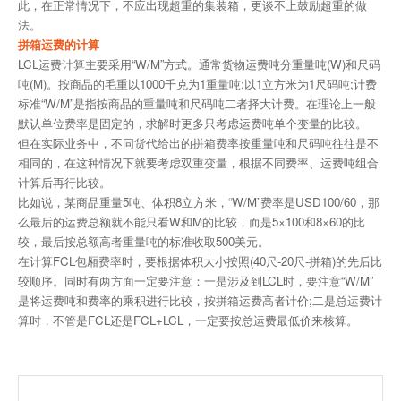
此，在正常情况下，不应出现超重的集装箱，更谈不上鼓励超重的做
法。
拼箱运费的计算
LCL运费计算主要采用“W/M”方式。通常货物运费吨分重量吨(W)和尺码
吨(M)。按商品的毛重以1000千克为1重量吨;以1立方米为1尺码吨;计费
标准“W/M”是指按商品的重量吨和尺码吨二者择大计费。在理论上一般
默认单位费率是固定的，求解时更多只考虑运费吨单个变量的比较。
但在实际业务中，不同货代给出的拼箱费率按重量吨和尺码吨往往是不
相同的，在这种情况下就要考虑双重变量，根据不同费率、运费吨组合
计算后再行比较。
比如说，某商品重量5吨、体积8立方米，“W/M”费率是USD100/60，那
么最后的运费总额就不能只看W和M的比较，而是5×100和8×60的比
较，最后按总额高者重量吨的标准收取500美元。
在计算FCL包厢费率时，要根据体积大小按照(40尺-20尺-拼箱)的先后比
较顺序。同时有两方面一定要注意：一是涉及到LCL时，要注意“W/M”
是将运费吨和费率的乘积进行比较，按拼箱运费高者计价;二是总运费计
算时，不管是FCL还是FCL+LCL，一定要按总运费最低价来核算。